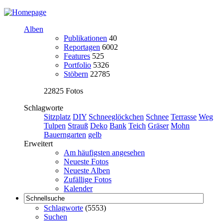
Alben
Publikationen
40
Reportagen
6002
Features
525
Portfolio
5326
Stöbern
22785
22825 Fotos
Schlagworte
Sitzplatz
DIY
Schneeglöckchen
Schnee
Terrasse
Weg
Tulpen
Strauß
Deko
Bank
Teich
Gräser
Mohn
Bauerngarten
gelb
Erweitert
Am häufigsten angesehen
Neueste Fotos
Neueste Alben
Zufällige Fotos
Kalender
Schlagworte
(5553)
Suchen