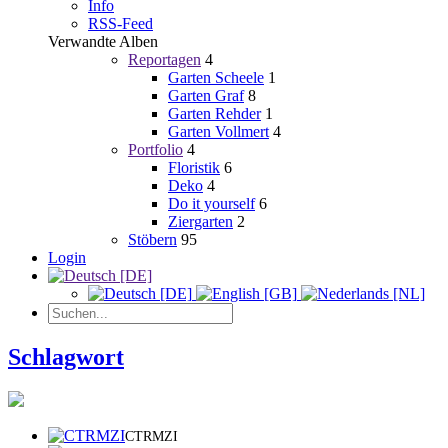
Info
RSS-Feed
Verwandte Alben
Reportagen
4
Garten Scheele
1
Garten Graf
8
Garten Rehder
1
Garten Vollmert
4
Portfolio
4
Floristik
6
Deko
4
Do it yourself
6
Ziergarten
2
Stöbern
95
Login
Schlagwort
CTRMZI