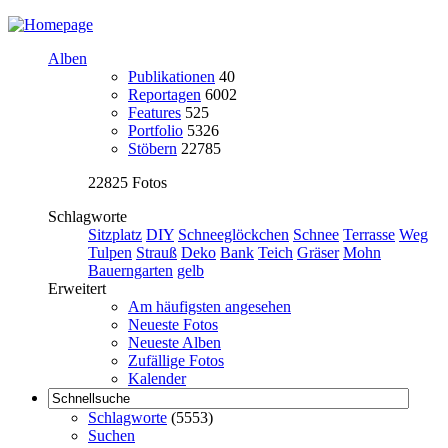
Alben
Publikationen
40
Reportagen
6002
Features
525
Portfolio
5326
Stöbern
22785
22825 Fotos
Schlagworte
Sitzplatz
DIY
Schneeglöckchen
Schnee
Terrasse
Weg
Tulpen
Strauß
Deko
Bank
Teich
Gräser
Mohn
Bauerngarten
gelb
Erweitert
Am häufigsten angesehen
Neueste Fotos
Neueste Alben
Zufällige Fotos
Kalender
Schlagworte
(5553)
Suchen