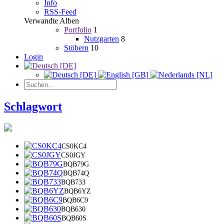
Info
RSS-Feed
Verwandte Alben
Portfolio
1
Nutzgarten
8
Stöbern
10
Login
Schlagwort
CS0KC4
CS0JGY
BQB79G
BQB74Q
BQB733
BQB6YZ
BQB6C9
BQB630
BQB60S