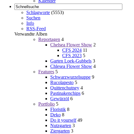
Kalender
Schlagworte
(5553)
Suchen
Info
RSS-Feed
Verwandte Alben
Reportagen
4
Chelsea Flower Show
2
CFS 2024
11
CFS 2023
5
Garten Loek-Gubbels
3
Chlesea Flower Show
4
Features
5
Schwarzwurzelsuppe
9
Rucolapesto
5
Quittenchutney
4
Pastinakenchips
6
Gewürzöl
6
Portfolio
5
Floristik
8
Deko
8
Do it yourself
49
Nutzgarten
3
Ziergarten
3