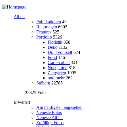
Alben
Publikationen
40
Reportagen
6002
Features
525
Portfolio
5326
Floristik
858
Deko
1132
Do it yourself
674
Food
146
Gartenarbeit
341
Nutzgarten
818
Ziergarten
1095
und mehr
262
Stöbern
22785
22825 Fotos
Erweitert
Am häufigsten angesehen
Neueste Fotos
Neueste Alben
Zufällige Fotos