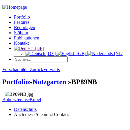
Portfolio
Features
Reportagen
Stöbern
Publikationen
Kontakt
Vorschaubilder
Zurück
Vorwärts
Portfolio
»
Nutzgarten
»
BP89NB
Bohne
Gemüse
Kübel
Datenschutz
Auch diese Site nutzt Cookies!