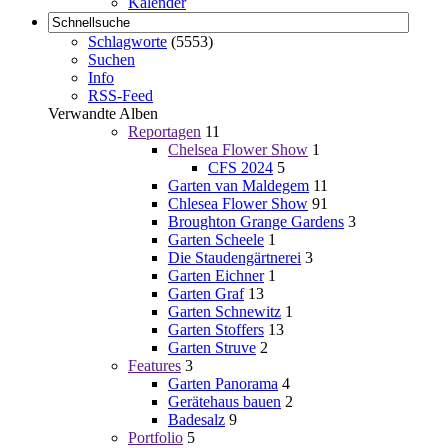
Kalender
Schlagworte
(5553)
Suchen
Info
RSS-Feed
Verwandte Alben
Reportagen
11
Chelsea Flower Show
1
CFS 2024
5
Garten van Maldegem
11
Chlesea Flower Show
91
Broughton Grange Gardens
3
Garten Scheele
1
Die Staudengärtnerei
3
Garten Eichner
1
Garten Graf
13
Garten Schnewitz
1
Garten Stoffers
13
Garten Struve
2
Features
3
Garten Panorama
4
Gerätehaus bauen
2
Badesalz
9
Portfolio
5