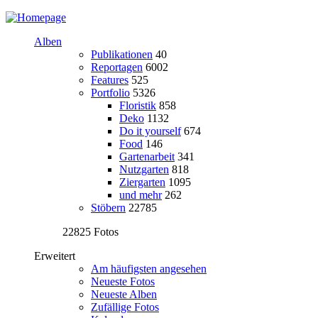
Alben
Publikationen
40
Reportagen
6002
Features
525
Portfolio
5326
Floristik
858
Deko
1132
Do it yourself
674
Food
146
Gartenarbeit
341
Nutzgarten
818
Ziergarten
1095
und mehr
262
Stöbern
22785
22825 Fotos
Erweitert
Am häufigsten angesehen
Neueste Fotos
Neueste Alben
Zufällige Fotos