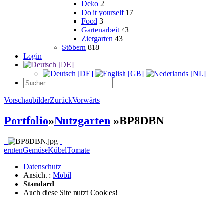
Deko
2
Do it yourself
17
Food
3
Gartenarbeit
43
Ziergarten
43
Stöbern
818
Login
Vorschaubilder
Zurück
Vorwärts
Portfolio
»
Nutzgarten
»
BP8DBN
ernten
Gemüse
Kübel
Tomate
Datenschutz
Ansicht :
Mobil
Standard
Auch diese Site nutzt Cookies!