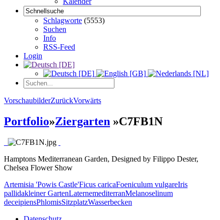
Kalender
Schlagworte
(5553)
Suchen
Info
RSS-Feed
Login
Vorschaubilder
Zurück
Vorwärts
Portfolio
»
Ziergarten
»
C7FB1N
Hamptons Mediterranean Garden, Designed by Filippo Dester,
Chelsea Flower Show
Artemisia 'Powis Castle'
Ficus carica
Foeniculum vulgare
Iris
pallida
kleiner Garten
Laterne
mediterran
Melanoselinum
deceipiens
Phlomis
Sitzplatz
Wasserbecken
Datenschutz