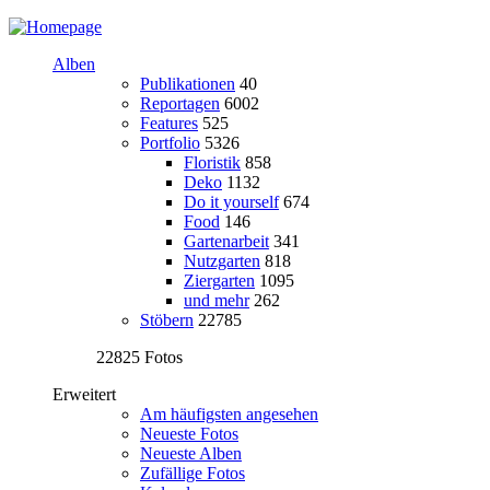
Alben
Publikationen
40
Reportagen
6002
Features
525
Portfolio
5326
Floristik
858
Deko
1132
Do it yourself
674
Food
146
Gartenarbeit
341
Nutzgarten
818
Ziergarten
1095
und mehr
262
Stöbern
22785
22825 Fotos
Erweitert
Am häufigsten angesehen
Neueste Fotos
Neueste Alben
Zufällige Fotos