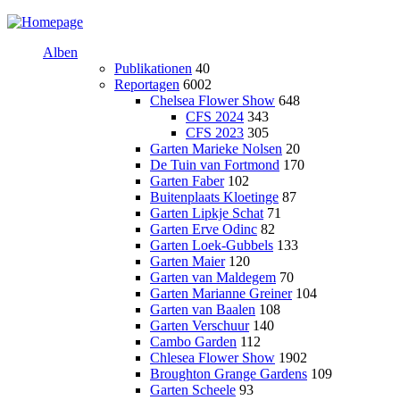
Alben
Publikationen
40
Reportagen
6002
Chelsea Flower Show
648
CFS 2024
343
CFS 2023
305
Garten Marieke Nolsen
20
De Tuin van Fortmond
170
Garten Faber
102
Buitenplaats Kloetinge
87
Garten Lipkje Schat
71
Garten Erve Odinc
82
Garten Loek-Gubbels
133
Garten Maier
120
Garten van Maldegem
70
Garten Marianne Greiner
104
Garten van Baalen
108
Garten Verschuur
140
Cambo Garden
112
Chlesea Flower Show
1902
Broughton Grange Gardens
109
Garten Scheele
93