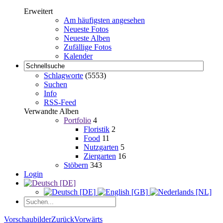
Erweitert
Am häufigsten angesehen
Neueste Fotos
Neueste Alben
Zufällige Fotos
Kalender
Schlagworte
(5553)
Suchen
Info
RSS-Feed
Verwandte Alben
Portfolio
4
Floristik
2
Food
11
Nutzgarten
5
Ziergarten
16
Stöbern
343
Login
Vorschaubilder
Zurück
Vorwärts