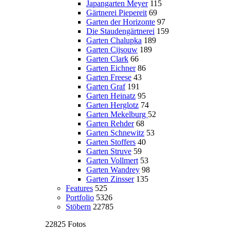
Japangarten Meyer
115
Gärtnerei Piepereit
69
Garten der Horizonte
97
Die Staudengärtnerei
159
Garten Chalupka
189
Garten Cijsouw
189
Garten Clark
66
Garten Eichner
86
Garten Freese
43
Garten Graf
191
Garten Heinatz
95
Garten Herglotz
74
Garten Mekelburg
52
Garten Rehder
68
Garten Schnewitz
53
Garten Stoffers
40
Garten Struve
59
Garten Vollmert
53
Garten Wandrey
98
Garten Zinsser
135
Features
525
Portfolio
5326
Stöbern
22785
22825 Fotos