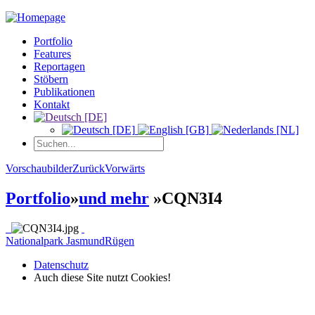
Portfolio
Features
Reportagen
Stöbern
Publikationen
Kontakt
Vorschaubilder
Zurück
Vorwärts
Portfolio
»
und mehr
»
CQN3I4
Nationalpark Jasmund
Rügen
Datenschutz
Auch diese Site nutzt Cookies!