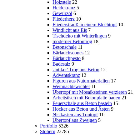
Holzstele
22
Heidekranz
5
Gewürzöl
6
Fliederherz
10
Fliederstrauß in einem Blechtopf
10
Windlicht aus Eis
7
Tischdeko mit Winterlingen
9
moderner Betontrog
18
Betonschale
11
Bärlauchscones
12
Bärlauchpesto
8
Badesalz
9
'antiker' Trog aus Beton
12
Adventskranz
12
Figuren aus Naturmaterialien
17
Weihnachtswichtel
11
Übertopf mit Mosaiksteinen verzieren
21
Arbeitstisch mit Betonplatte bauen
21
Feuerschale aus Beton basteln
15
Hocker aus Beton und Ästen
9
Nistkasten aus Tontopf
11
Übertopf aus Zweigen
5
Portfolio
5326
Stöbern
22785