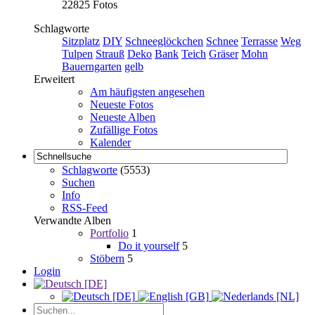
22825 Fotos
Schlagworte
Sitzplatz
DIY
Schneeglöckchen
Schnee
Terrasse
Weg
Tulpen
Strauß
Deko
Bank
Teich
Gräser
Mohn
Bauerngarten
gelb
Erweitert
Am häufigsten angesehen
Neueste Fotos
Neueste Alben
Zufällige Fotos
Kalender
Schlagworte
(5553)
Suchen
Info
RSS-Feed
Verwandte Alben
Portfolio
1
Do it yourself
5
Stöbern
5
Login