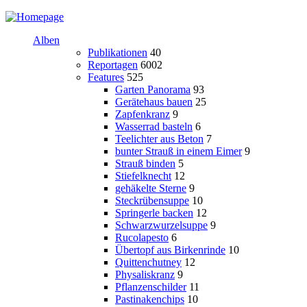
Alben
Publikationen
40
Reportagen
6002
Features
525
Garten Panorama
93
Gerätehaus bauen
25
Zapfenkranz
9
Wasserrad basteln
6
Teelichter aus Beton
7
bunter Strauß in einem Eimer
9
Strauß binden
5
Stiefelknecht
12
gehäkelte Sterne
9
Steckrübensuppe
10
Springerle backen
12
Schwarzwurzelsuppe
9
Rucolapesto
6
Übertopf aus Birkenrinde
10
Quittenchutney
12
Physaliskranz
9
Pflanzenschilder
11
Pastinakenchips
10